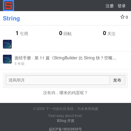
注册
登录
String
0
1
0
0
引用
回帖
关注
面经手册 · 第 11 篇《StringBuilder 比 String 快？空嘴白牙的，证据呢！》
5 年前
发布
没有鸡，哪来的鸡蛋呢？
© 2026 下一代的社区系统，为未来而构建
Feel easy about trust.
B3log 开源
皖ICP备18003939号